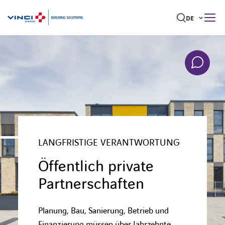
DE
ÜBER UNS
IHR GEBÄUDE
Suche
nach:
UNSERE VISION FÜR GEBÄUDE
JOBBÖRSE
LANGFRISTIGE VERANTWORTUNG
JOBBÖRSE
Öffentlich private
Partnerschaften
LINKEDIN
Planung, Bau, Sanierung, Betrieb und
BARRIEREFREIHEIT
Finanzierung müssen über Jahrzehnte