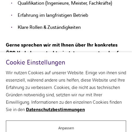
Qualifikation (Ingenieure, Meister, Fachkräfte)
Erfahrung im langfristigen Betrieb
Klare Rollen & Zuständigkeiten
Gerne sprechen wir mit Ihnen über Ihr konkretes
ÖPP‑Vorhaben – strukturiert, transparent und auf
Augenhöhe.
Cookie Einstellungen
Wir nutzen Cookies auf unserer Website. Einige von ihnen sind
essenziell, während andere uns helfen, diese Website und Ihre
Erfahrung zu verbessern. Cookies, die nicht aus technischen
Gründen notwenidig sind, setzten wir nur mit Ihrer
linkedin
Einwilligung. Informationen zu den einzelnen Cookies finden
Über uns
Sie in den
Datenschutzbestimmungen
Unsere Vision für Gebäude
Kontakt
Unsere Unternehmen
Anpassen