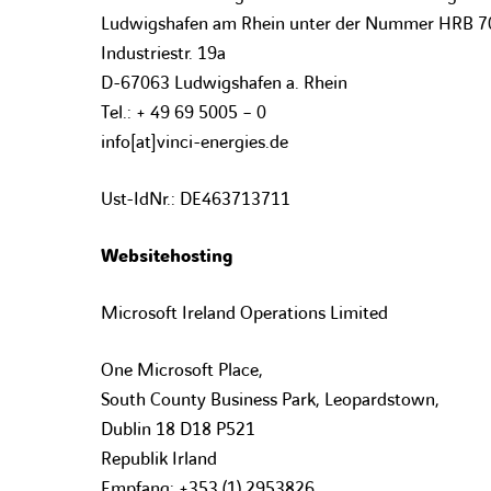
Ludwigshafen am Rhein unter der Nummer HRB 709
Industriestr. 19a
D-67063 Ludwigshafen a. Rhein
Tel.: + 49 69 5005 – 0
info[at]vinci-energies.de
Ust-IdNr.: DE463713711
Websitehosting
Microsoft Ireland Operations Limited
One Microsoft Place,
South County Business Park, Leopardstown,
Dublin 18 D18 P521
Republik Irland
Empfang: +353 (1) 2953826