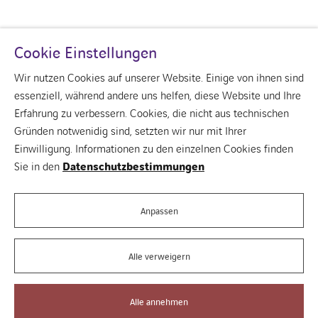
Cookie Einstellungen
Wir nutzen Cookies auf unserer Website. Einige von ihnen sind
essenziell, während andere uns helfen, diese Website und Ihre
Erfahrung zu verbessern. Cookies, die nicht aus technischen
Gründen notwenidig sind, setzten wir nur mit Ihrer
linkedin
Einwilligung. Informationen zu den einzelnen Cookies finden
Über uns
Sie in den
Datenschutzbestimmungen
Unsere Vision für Gebäude
Kontakt
Unsere Unternehmen
Anpassen
Alle verweigern
Rechtliche
Informationen
Alle annehmen
Cookies